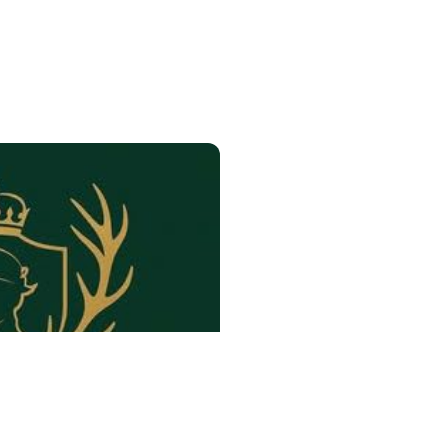
Jagdfürst - Ihr Hän
für Jagdbedarf im 
Neben hochwertige
Munition umfasst 
Optiken sowie Nach
Wärmebildtechnolo
Unser Online-Shop b
In der Zwischenzeit 
gewohnt persönlich
unser Kontaktformu
Besuchen Sie uns a